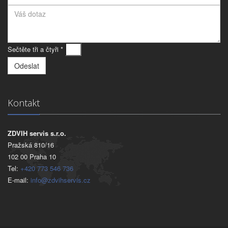
Sečtěte tři a čtyři *
Kontakt
ZDVIH servis s.r.o.
Pražská 810/16
102 00 Praha 10
Tel:
+420 773 546 736
E-mail:
info@zdvihservis.cz