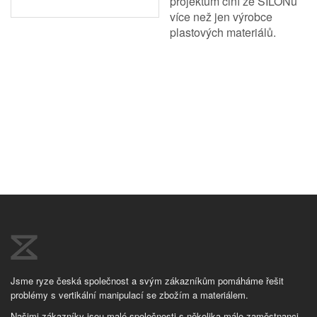
projektům činí ze SILONu
více než jen výrobce
plastových materiálů.
Jsme ryze česká společnost a svým zákazníkům pomáháme řešit
problémy s vertikální manipulací se zbožím a materiálem.
Našimi zákazníky jsou malé společnosti s několika málo zaměstnanci