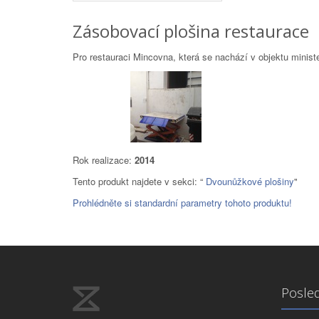
Zásobovací plošina restaurace
Pro restauraci Mincovna, která se nachází v objektu mini
Rok realizace:
2014
Tento produkt najdete v sekci: “
Dvounůžkové plošiny
"
Prohlédněte si standardní parametry tohoto produktu!
Posled