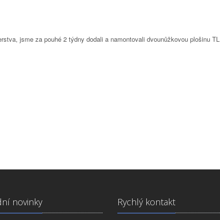
sterstva, jsme za pouhé 2 týdny dodali a namontovali dvounůžkovou plošinu 
ní novinky
Rychlý kontakt