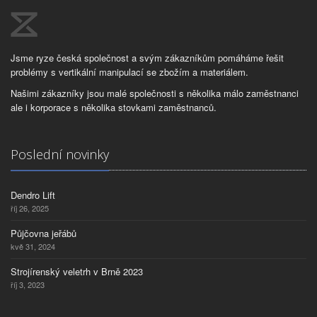
Jsme ryze česká společnost a svým zákazníkům pomáháme řešit
problémy s vertikální manipulací se zbožím a materiálem.
Našimi zákazníky jsou malé společnosti s několika málo zaměstnanci
ale i korporace s několika stovkami zaměstnanců.
Poslední novinky
Dendro Lift
říj 26, 2025
Půjčovna jeřábů
kvě 31, 2024
Strojírenský veletrh v Brně 2023
říj 3, 2023