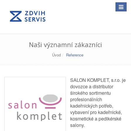
Toggle
navigat
Naši významní zákazníci
Úvod
Reference
SALON KOMPLET, s.r.o. je
dovozce a distributor
širokého sortimentu
profesionálních
kadeřnických potřeb,
vybavení pro kadeřnické,
kosmetické a pedikérské
salony.