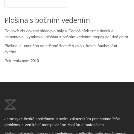
Plošina s bočním vedením
Do nově zbudované skladové haly v Černošicích jsme dodali a
namontovali výtahovou plošinu s bočním vedením propojující dvě patra.
Plošina je umístěna ve zděnné šachtě s dvoukřídlími šachetními
dveřmi.
Rok realizace:
2013
Jsme ryze česká společnost a svým zákazníkům pomáháme řešit
problémy s vertikální manipulací se zbožím a materiálem.
Našimi zákazníky jsou malé společnosti s několika málo zaměstnanci