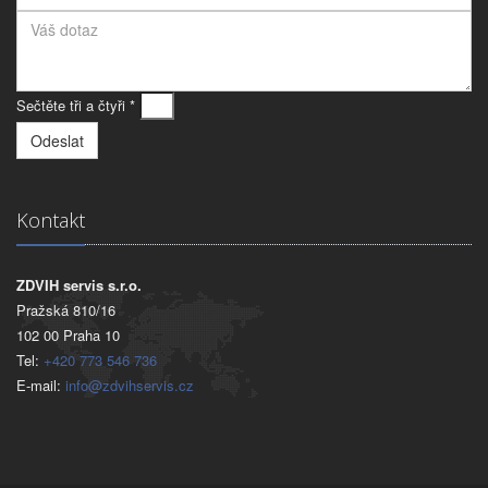
Sečtěte tři a čtyři *
Kontakt
ZDVIH servis s.r.o.
Pražská 810/16
102 00 Praha 10
Tel:
+420 773 546 736
E-mail:
info@zdvihservis.cz