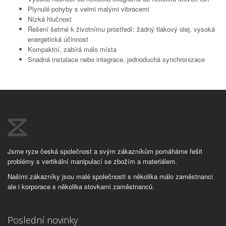
Plynulé pohyby s velmi malými vibracemi
Nízká hlučnost
Řešení šetrné k životnímu prostředí: žádný tlakový olej, vysoká
energetická účinnost
Kompaktní, zabírá málo místa
Snadná instalace nebo integrace, jednoduchá synchronizace
Jsme ryze česká společnost a svým zákazníkům pomáháme řešit
problémy s vertikální manipulací se zbožím a materiálem.
Našimi zákazníky jsou malé společnosti s několika málo zaměstnanci
ale i korporace s několika stovkami zaměstnanců.
Poslední novinky