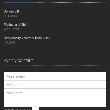
Dendro Lift
říj 26, 2025
Půjčovna jeřábů
kvě 31, 2024
Strojírenský veletrh v Brně 2023
říj 3, 2023
Rychlý kontakt
Sečtěte tři a čtyři *