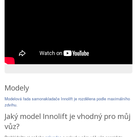
Modely
Modelová řada samonakladače Innolift je rozdělena podle maximálního
zdvihu.
Jaký model Innolift je vhodný pro můj
vůz?