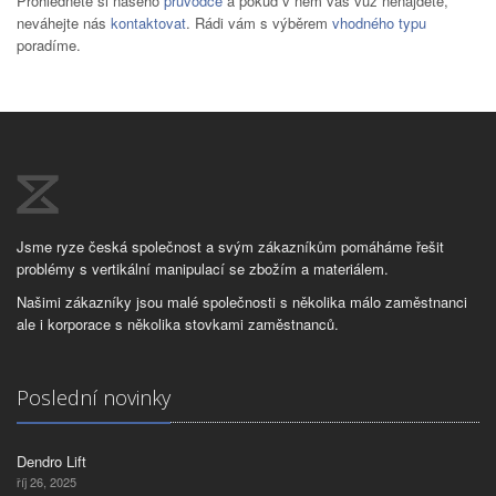
Prohlédněte si našeho
průvodce
a pokud v něm váš vůz nenajdete,
neváhejte nás
kontaktovat
. Rádi vám s výběrem
vhodného typu
poradíme.
Jsme ryze česká společnost a svým zákazníkům pomáháme řešit
problémy s vertikální manipulací se zbožím a materiálem.
Našimi zákazníky jsou malé společnosti s několika málo zaměstnanci
ale i korporace s několika stovkami zaměstnanců.
Poslední novinky
Dendro Lift
říj 26, 2025