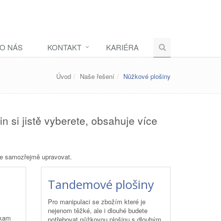
O NÁS
KONTAKT
KARIÉRA
Úvod
Naše řešení
Nůžkové plošiny
 si jistě vyberete, obsahuje více
lze samozřejmě upravovat.
Tandemové plošiny
Pro manipulaci se zbožím které je
nejenom těžké, ale i dlouhé budete
 kam
potřebovat nůžkovou plošinu s dlouhým