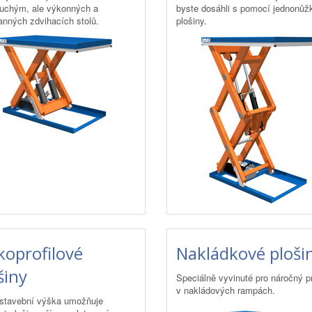
uchým, ale výkonných a
byste dosáhli s pomocí jednonůž
anných zdvihacích stolů.
plošiny.
koprofilové
Nakládkové ploši
šiny
Speciálně vyvinuté pro náročný p
v nakládových rampách.
stavební výška umožňuje