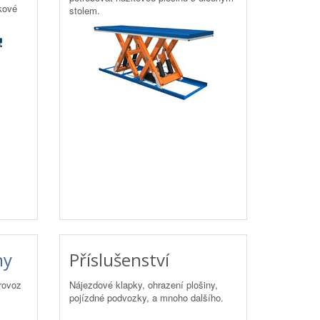
kové
stolem.
ny
Příslušenství
rovoz
Nájezdové klapky, ohrazení plošiny,
pojízdné podvozky, a mnoho dalšího.