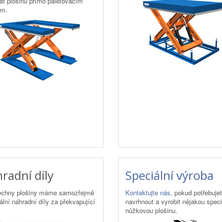
at plošinu přímo paletovacím
em.
radní díly
Speciální výroba
echny plošiny máme samozřejmě
Kontaktujte nás
, pokud potřebuje
nální náhradní díly za překvapující
navrhnout a vyrobit nějakou speci
nůžkovou plošinu.