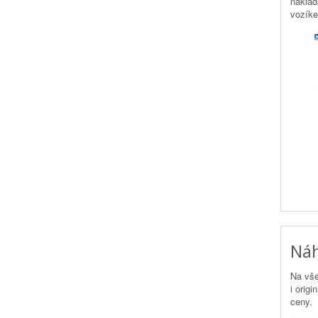
naklád
vozík
Náh
Na vš
i origi
ceny.