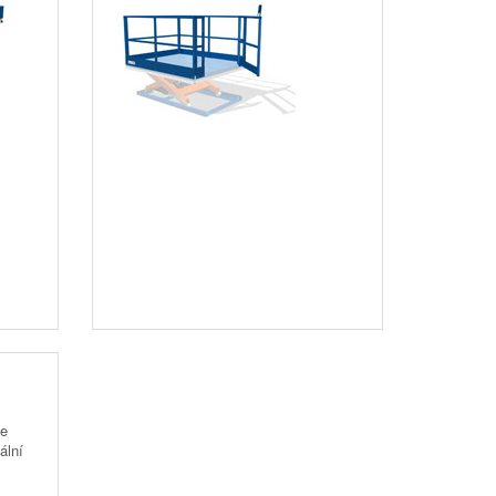
te
ální