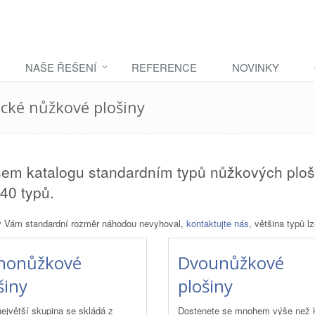
NAŠE ŘEŠENÍ
REFERENCE
NOVINKY
ké nůžkové plošiny
em katalogu standardním typů nůžkových plošin
40 typů.
 Vám standardní rozměr náhodou nevyhoval,
kontaktujte nás
, většina typů 
nonůžkové
Dvounůžkové
šiny
plošiny
ejvětší skupina se skládá z
Dostenete se mnohem výše než