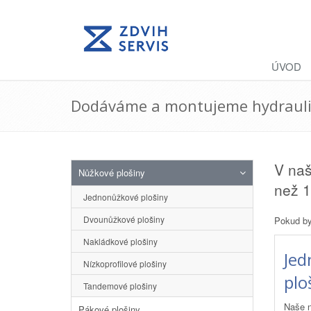
ÚVOD
Dodáváme a montujeme hydraulic
V naš
Nůžkové plošiny
než 1
Jednonůžkové plošiny
Dvounůžkové plošiny
Pokud by
Nakládkové plošiny
Jed
Nízkoprofilové plošiny
plo
Tandemové plošiny
Naše n
Pákové plošiny