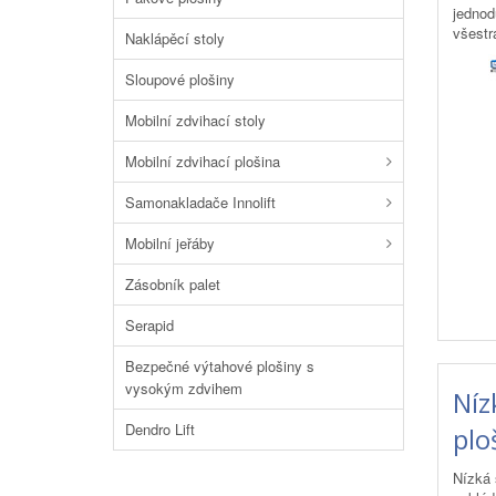
jednod
všestr
Naklápěcí stoly
Sloupové plošiny
Mobilní zdvihací stoly
Mobilní zdvihací plošina
Samonakladače Innolift
Mobilní jeřáby
Zásobník palet
Serapid
Bezpečné výtahové plošiny s
vysokým zdvihem
Níz
Dendro Lift
plo
Nízká 