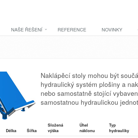
NAŠE ŘEŠENÍ
REFERENCE
NOVINKY
Naklápěcí stoly mohou být součás
hydraulický systém plošiny a nak
nebo samostatně stojící vybav
samostatnou hydraulickou jedno
Složená
Úhel
Typ
Délka
Šířka
výška
náklonu
hydrauliky