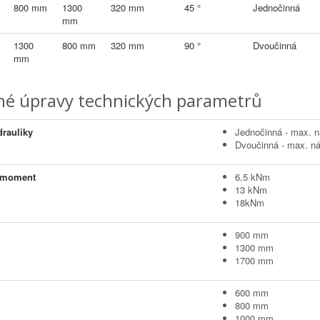
800 mm
1300
320 mm
45 °
Jednočinná
mm
1300
800 mm
320 mm
90 °
Dvoučinná
mm
é úpravy technických parametrů
rauliky
Jednočinná - max. n
Dvoučinná - max. ná
 moment
6,5 kNm
13 kNm
18kNm
900 mm
1300 mm
1700 mm
600 mm
800 mm
1000 mm