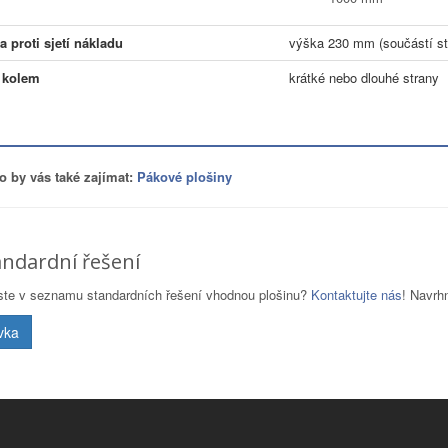
 proti sjetí nákladu
výška 230 mm (součástí st
 kolem
krátké nebo dlouhé strany
 by vás také zajímat:
Pákové plošiny
ndardní řešení
jste v seznamu standardních řešení vhodnou plošinu?
Kontaktujte nás
! Navrh
vka