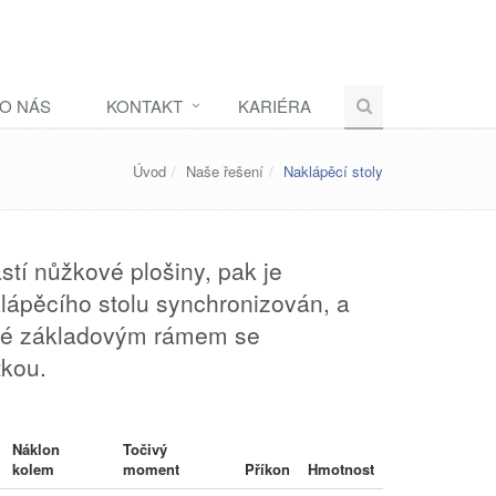
O NÁS
KONTAKT
KARIÉRA
Úvod
Naše řešení
Naklápěcí stoly
tí nůžkové plošiny, pak je
lápěcího stolu synchronizován, a
ené základovým rámem se
tkou.
Náklon
Točivý
kolem
moment
Příkon
Hmotnost