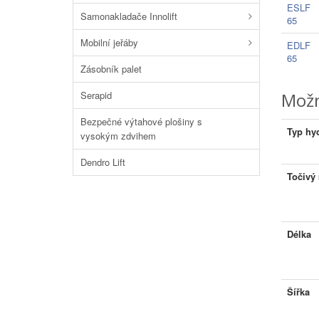
ESLF
Samonakladače Innolift
65
Mobilní jeřáby
EDLF
65
Zásobník palet
Serapid
Možn
Bezpečné výtahové plošiny s
Typ hyd
vysokým zdvihem
Dendro Lift
Točivý
Délka
Šířka