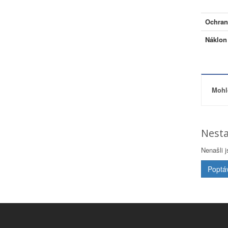
Ochrana
Náklon
Mohlo
Nesta
Nenašli 
Poptá